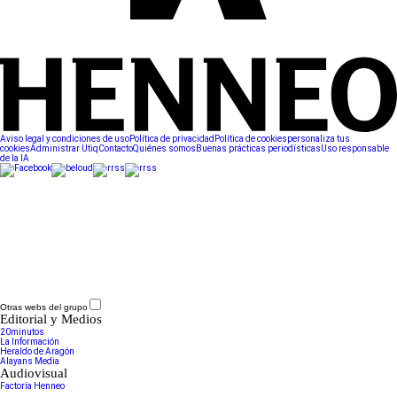
Aviso legal y condiciones de uso
Política de privacidad
Política de cookies
personaliza tus
cookies
Administrar Utiq
Contacto
Quiénes somos
Buenas prácticas periodísticas
Uso responsable
de la IA
Otras webs del grupo
Editorial y Medios
20minutos
La Información
Heraldo de Aragón
Alayans Media
Audiovisual
Factoría Henneo