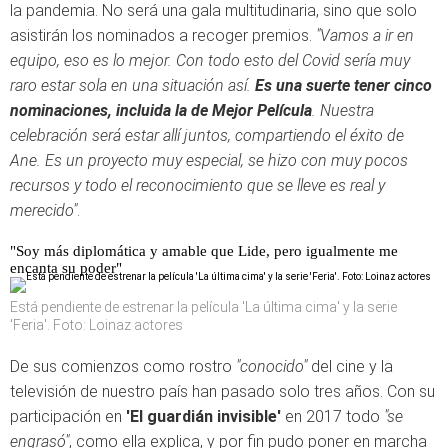
la pandemia. No será una gala multitudinaria, sino que solo
asistirán los nominados a recoger premios.
"Vamos a ir en
equipo, eso es lo mejor. Con todo esto del Covid sería muy
raro estar sola en una situación así.
Es una suerte tener cinco
nominaciones, incluida la de Mejor Película
. Nuestra
celebración será estar allí juntos, compartiendo el éxito de
Ane. Es un proyecto muy especial, se hizo con muy pocos
recursos y todo el reconocimiento que se lleve es real y
merecido"
.
"Soy más diplomática y amable que Lide, pero igualmente me
encanta su poder"
Está pendiente de estrenar la película 'La última cima' y la serie
'Feria'. Foto: Loinaz actores
De sus comienzos como rostro
"conocido"
del cine y la
televisión de nuestro país han pasado solo tres años. Con su
participación en
'El guardián invisible'
en 2017 todo
"se
engrasó"
, como ella explica, y por fin pudo poner en marcha