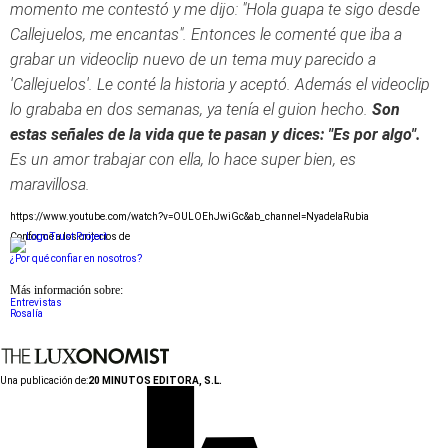
momento me contestó y me dijo: "Hola guapa te sigo desde
Callejuelos, me encantas". Entonces le comenté que iba a
grabar un videoclip nuevo de un tema muy parecido a
'Callejuelos'. Le conté la historia y aceptó. Además el videoclip
lo grababa en dos semanas, ya tenía el guion hecho.
Son
estas señales de la vida que te pasan y dices: "Es por algo".
Es un amor trabajar con ella, lo hace super bien, es
maravillosa.
https://www.youtube.com/watch?v=OULOEhJwiGc&ab_channel=NyadelaRubia
Conforme a los criterios de
¿Por qué confiar en nosotros?
Más información sobre:
Entrevistas
Rosalía
Una publicación de:
20 MINUTOS EDITORA, S.L.