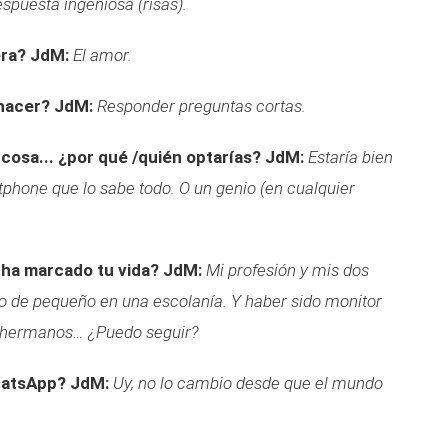
espuesta ingeniosa (risas).
era?
JdM:
El amor.
 hacer?
JdM:
Responder preguntas cortas.
 cosa... ¿por qué /quién optarías?
JdM:
Estaría bien
rtphone que lo sabe todo. O un genio (en cualquier
 ha marcado tu vida?
JdM:
Mi profesión y mis dos
o de pequeño en una escolanía. Y haber sido monitor
 hermanos… ¿Puedo seguir?
hatsApp?
JdM:
Uy, no lo cambio desde que el mundo