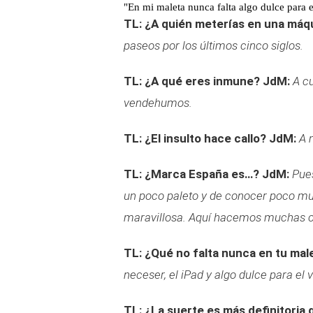
"En mi maleta nunca falta algo dulce para e
TL: ¿A quién meterías en una máq
paseos por los últimos cinco siglos.
TL: ¿A qué eres inmune?
JdM:
A c
vendehumos.
TL: ¿El insulto hace callo?
JdM:
A 
TL: ¿Marca España es…?
JdM:
Pue
un poco paleto y de conocer poco m
maravillosa. Aquí hacemos muchas co
TL: ¿Qué no falta nunca en tu mal
neceser, el iPad y algo dulce para el v
TL: ¿La suerte es más definitoria 