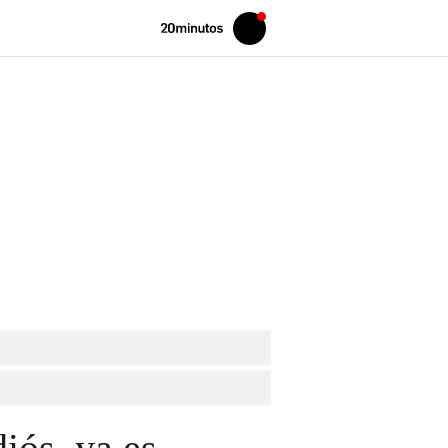
Volver
Iniciar
a
sesión
20MINUTOS.ES