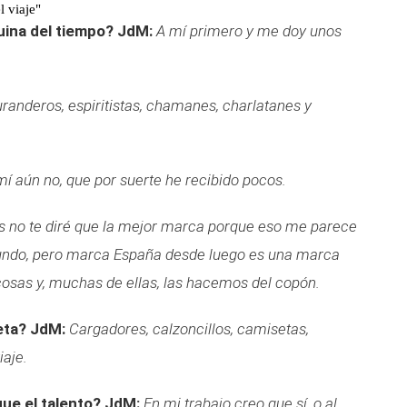
l viaje"
uina del tiempo?
JdM:
A mí primero y me doy unos
uranderos, espiritistas, chamanes, charlatanes y
mí aún no, que por suerte he recibido pocos.
s no te diré que la mejor marca porque eso me parece
undo, pero marca España desde luego es una marca
sas y, muchas de ellas, las hacemos del copón.
eta?
JdM:
Cargadores, calzoncillos, camisetas,
iaje.
que el talento?
JdM:
En mi trabajo creo que sí, o al