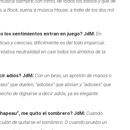
música siempre con ritmo, de todos los estilos y que dé
op, a Rock; suena a música House, a Indie de los dos mil
o los sentimientos entran en juego?
JdM:
En
cas y ciencias, difícilmente es del todo imparcial…
relativa neutralidad en casi todos los ámbitos de la
ir adiós?
JdM:
Con un beso, un apretón de manos o
es” que duelen, “adioses” que alivian y “adioses” que
hecho de dignarse a decir adiós, ya es elegante.
chapeau”, me quito el sombrero?
JdM:
Cuando
iculón de quitarse el sombrero. O cuando pruebo un