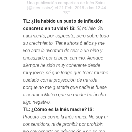
Una publicación compartida de Inés Sainz
(@ines_sainz)
el 21 Feb, 2019 a las 12:44
PST
TL: ¿Ha habido un punto de inflexión
concreto en tu vida?
IS:
Sí, mi hijo. Su
nacimiento, por supuesto, pero sobre todo
su crecimiento. Tiene ahora 6 años y me
veo ante la aventura de criar a un niño y
encauzarle por el buen camino. Aunque
siempre he sido muy coherente desde
muy joven, sé que tengo que tener mucho
cuidado con la proyección de mi vida
porque no me gustaría que nadie le fuese
a contar a Mateo que su madre ha hecho
algo negativo.
TL: ¿Cómo es la Inés madre?
IS:
Procuro ser como la Inés mujer. No soy ni
consentidora, ni de prohibir por prohibir.
No soy experta en educación y no se me