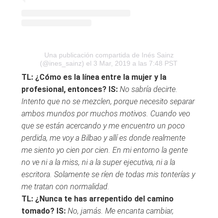
Una publicación compartida de Inés Sainz
(@ines_sainz)
el 3 Mar, 2019 a las 7:48 PST
TL: ¿Cómo es la línea entre la mujer y la
profesional, entonces?
IS:
No sabría decirte.
Intento que no se mezclen, porque necesito separar
ambos mundos por muchos motivos. Cuando veo
que se están acercando y me encuentro un poco
perdida, me voy a Bilbao y allí es donde realmente
me siento yo cien por cien. En mi entorno la gente
no ve ni a la miss, ni a la super ejecutiva, ni a la
escritora. Solamente se ríen de todas mis tonterías y
me tratan con normalidad.
TL: ¿Nunca te has arrepentido del camino
tomado?
IS:
No, jamás. Me encanta cambiar,