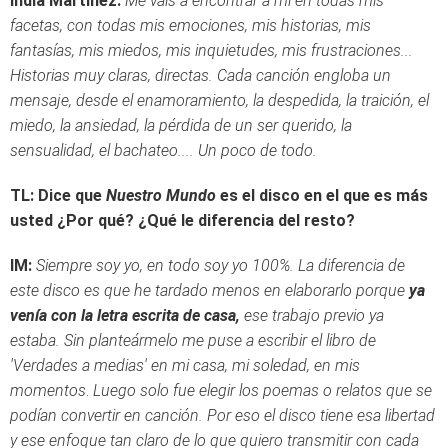
India Martínez:
Me vais a encontrar a mí en todas mis
facetas, con todas mis emociones, mis historias, mis
fantasías, mis miedos, mis inquietudes, mis frustraciones...
Historias muy claras, directas. Cada canción engloba un
mensaje, desde el enamoramiento, la despedida, la traición, el
miedo, la ansiedad, la pérdida de un ser querido, la
sensualidad, el bachateo.... Un poco de todo.
TL: Dice que
Nuestro Mundo
es el disco en el que es más
usted ¿Por qué? ¿Qué le diferencia del resto?
IM:
Siempre soy yo, en todo soy yo 100%. La diferencia de
este disco es que he tardado menos en elaborarlo porque
ya
venía con la letra escrita de casa,
ese trabajo previo ya
estaba. Sin planteármelo me puse a escribir el libro de
'Verdades a medias' en mi casa, mi soledad, en mis
momentos
.
Luego solo fue elegir
los poemas o relatos que se
podían convertir en canción. Por eso el disco tiene esa libertad
y ese enfoque tan claro de lo que quiero transmitir con cada