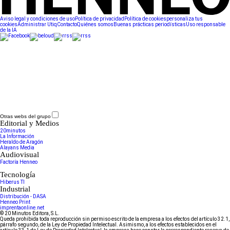
Aviso legal y condiciones de uso
Política de privacidad
Política de cookies
personaliza tus
cookies
Administrar Utiq
Contacto
Quiénes somos
Buenas prácticas periodísticas
Uso responsable
de la IA
Otras webs del grupo
Editorial y Medios
20minutos
La Información
Heraldo de Aragón
Alayans Media
Audiovisual
Factoría Henneo
Tecnología
Hiberus TI
Industrial
Distribución - DASA
Henneo Print
imprentaonline.net
© 20 Minutos Editora, S.L.
Queda prohibida toda reproducción sin permiso escrito de la empresa a los efectos del artículo 32.1,
párrafo segundo, de la Ley de Propiedad Intelectual. Asimismo, a los efectos establecidos en el