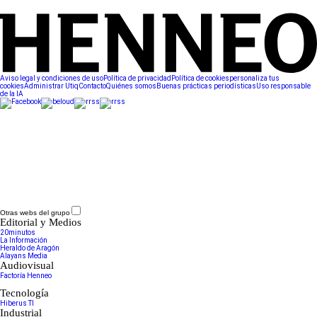
Aviso legal y condiciones de uso
Política de privacidad
Política de cookies
personaliza tus
cookies
Administrar Utiq
Contacto
Quiénes somos
Buenas prácticas periodísticas
Uso responsable
de la IA
Otras webs del grupo
Editorial y Medios
20minutos
La Información
Heraldo de Aragón
Alayans Media
Audiovisual
Factoría Henneo
Tecnología
Hiberus TI
Industrial