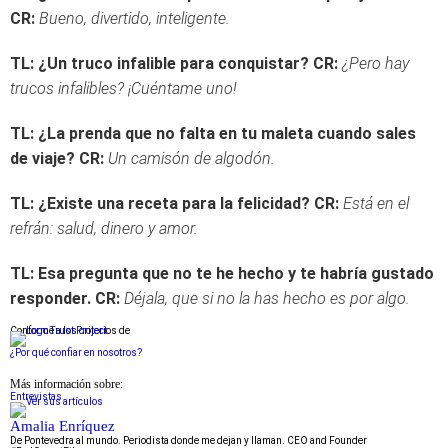
CR:
Bueno, divertido, inteligente.
TL: ¿Un truco infalible para conquistar?
CR:
¿Pero hay
trucos infalibles? ¡Cuéntame uno!
TL: ¿La prenda que no falta en tu maleta cuando sales
de viaje?
CR:
Un camisón de algodón.
TL: ¿Existe una receta para la felicidad?
CR:
Está en el
refrán: salud, dinero y amor.
TL: Esa pregunta que no te he hecho y te habría gustado
responder.
CR:
Déjala, que si no la has hecho es por algo.
Conforme a los criterios de
¿Por qué confiar en nosotros?
Más información sobre:
Entrevistas
Amalia Enríquez
De Pontevedra al mundo. Periodista donde me dejan y llaman. CEO and Founder