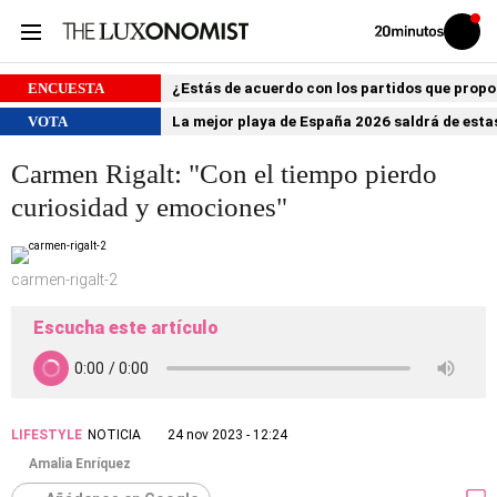
Volver
Iniciar
a
sesión
20MINUTOS.ES
ENCUESTA
¿Estás de acuerdo con los partidos que prop
VOTA
La mejor playa de España 2026 saldrá de estas
Carmen Rigalt: "Con el tiempo pierdo
curiosidad y emociones"
carmen-rigalt-2
Escucha este artículo
LIFESTYLE
NOTICIA
24 nov 2023 - 12:24
Amalia Enríquez