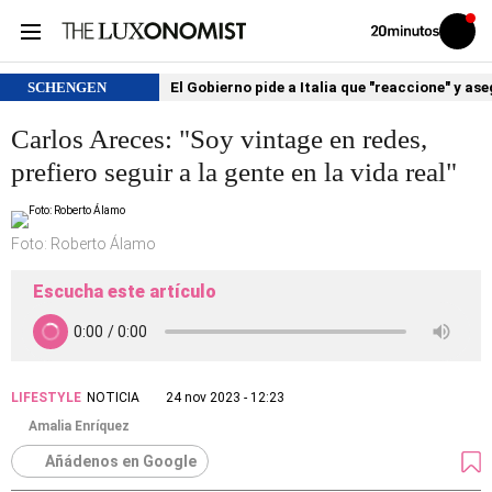
Volver
Iniciar
a
sesión
20MINUTOS.ES
SCHENGEN
El Gobierno pide a Italia que "reaccione" y as
Carlos Areces: "Soy vintage en redes,
prefiero seguir a la gente en la vida real"
Foto: Roberto Álamo
Escucha este artículo
LIFESTYLE
NOTICIA
24 nov 2023 - 12:23
Amalia Enríquez
Añádenos en Google