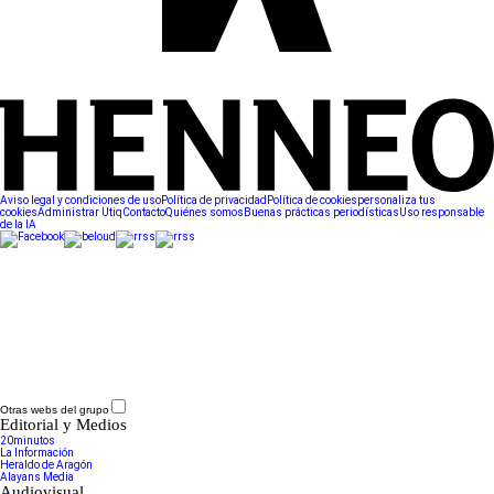
Aviso legal y condiciones de uso
Política de privacidad
Política de cookies
personaliza tus
cookies
Administrar Utiq
Contacto
Quiénes somos
Buenas prácticas periodísticas
Uso responsable
de la IA
Otras webs del grupo
Editorial y Medios
20minutos
La Información
Heraldo de Aragón
Alayans Media
Audiovisual