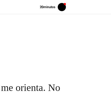
Volver
Iniciar
a
sesión
20MINUTOS.ES
 me orienta. No