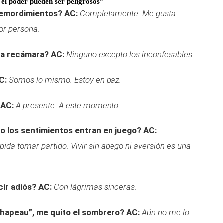
 el poder pueden ser peligrosos”
remordimientos?
AC:
Completamente. Me gusta
or persona.
la recámara?
AC:
Ninguno excepto los inconfesables.
C:
Somos lo mismo. Estoy en paz.
AC:
A presente. A este momento.
o los sentimientos entran en juego?
AC:
ida tomar partido. Vivir sin apego ni aversión es una
.
ir adiós?
AC:
Con lágrimas sinceras.
chapeau”, me quito el sombrero?
AC:
Aún no me lo