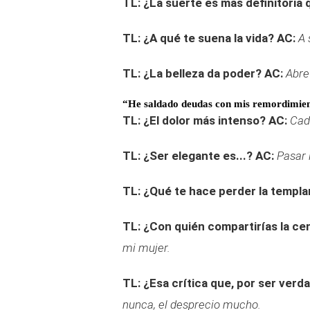
TL: ¿La suerte es más definitoria 
TL: ¿A qué te suena la vida?
AC:
A 
TL: ¿La belleza da poder?
AC:
Abre
“He saldado deudas con mis remordimie
TL: ¿El dolor más intenso?
AC:
Cad
TL: ¿Ser elegante es...?
AC:
Pasar 
TL: ¿Qué te hace perder la templ
TL: ¿Con quién compartirías la ce
mi mujer.
TL: ¿Esa crítica que, por ser verd
nunca, el desprecio mucho.