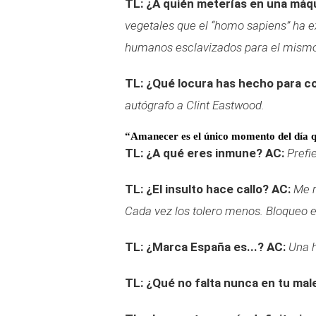
TL: ¿A quién meterías en una máq
vegetales que el “homo sapiens” ha e
humanos esclavizados para el mismo 
TL: ¿Qué locura has hecho para c
autógrafo a Clint Eastwood.
“Amanecer es el único momento del día q
TL: ¿A qué eres inmune?
AC:
Prefi
TL: ¿El insulto hace callo?
AC:
Me r
Cada vez los tolero menos. Bloqueo e
TL: ¿Marca España es...?
AC:
Una h
TL: ¿Qué no falta nunca en tu mal