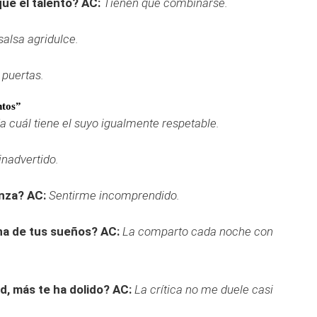
que el talento?
AC:
Tienen que combinarse.
salsa agridulce.
 puertas.
ntos”
a cuál tiene el suyo igualmente respetable.
inadvertido.
anza?
AC:
Sentirme incomprendido.
na de tus sueños?
AC:
La comparto cada noche con
ad, más te ha dolido?
AC:
La crítica no me duele casi