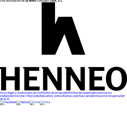
Una publicación de:
20 MINUTOS EDITORA, S.L.
Aviso legal y condiciones de uso
Política de privacidad
Política de cookies
personaliza tus
cookies
Administrar Utiq
Contacto
Quiénes somos
Buenas prácticas periodísticas
Uso responsable
de la IA