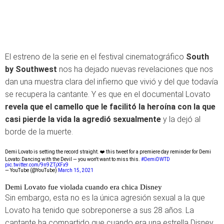
El estreno de la serie en el festival cinematográfico
South
by Southwest
nos ha dejado nuevas revelaciones que nos
dan una muestra clara del infierno que vivió y del que todavía
se recupera la cantante. Y es que en el documental Lovato
revela que el camello que le facilitó la heroína con la que
casi pierde la vida la agredió sexualmente
y la dejó al
borde de la muerte.
Demi Lovato is setting the record straight. ❤️ this tweet for a premiere day reminder for Demi
Lovato: Dancing with the Devil — you won't want to miss this.
#DemiDWTD
pic.twitter.com/9n9ZTjXFx9
— YouTube (@YouTube)
March 15, 2021
Demi Lovato fue violada cuando era chica Disney
Sin embargo, esta no es la única agresión sexual a la que
Lovato ha tenido que sobreponerse a sus 28 años. La
cantante ha compartido que cuando era una estrella Disney,