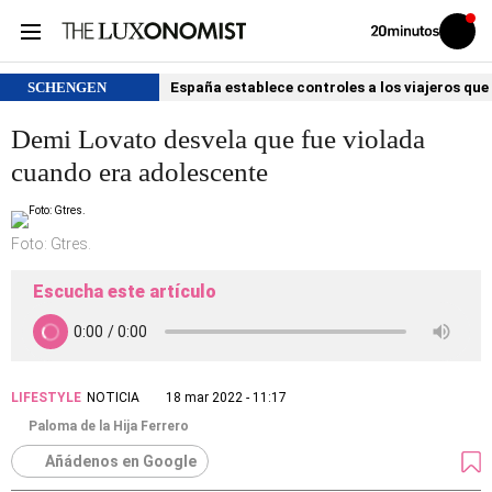
Volver
Iniciar
a
sesión
20MINUTOS.ES
SCHENGEN
España establece controles a los viajeros que 
Demi Lovato desvela que fue violada
cuando era adolescente
Foto: Gtres.
Escucha este artículo
LIFESTYLE
NOTICIA
18 mar 2022 - 11:17
Paloma de la Hija Ferrero
Añádenos en Google