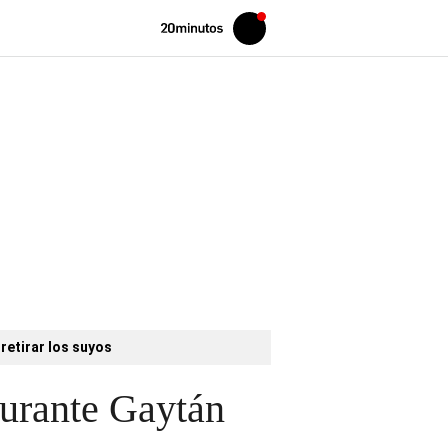
Volver
Iniciar
a
sesión
20MINUTOS.ES
retirar los suyos
aurante Gaytán