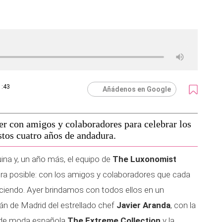
1:43
Añádenos en Google
er con amigos y colaboradores para celebrar los
stos cuatro años de andadura.
uina y, un año más, el equipo de
The Luxonomist
era posible: con los amigos y colaboradores que cada
ciendo. Ayer brindamos con todos ellos en un
tán de Madrid del estrellado chef
Javier Aranda
, con la
a de moda española
The Extreme Collection
y la