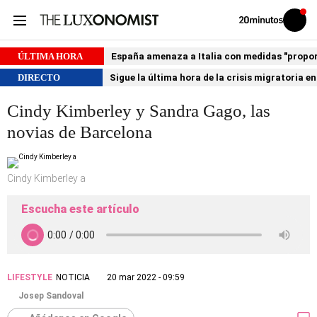
Volver
Iniciar
a
sesión
20MINUTOS.ES
ÚLTIMA HORA
España amenaza a Italia con medidas "proporci
DIRECTO
Sigue la última hora de la crisis migratoria e
Cindy Kimberley y Sandra Gago, las
novias de Barcelona
Cindy Kimberley a
Escucha este artículo
LIFESTYLE
NOTICIA
20 mar 2022 - 09:59
Josep Sandoval