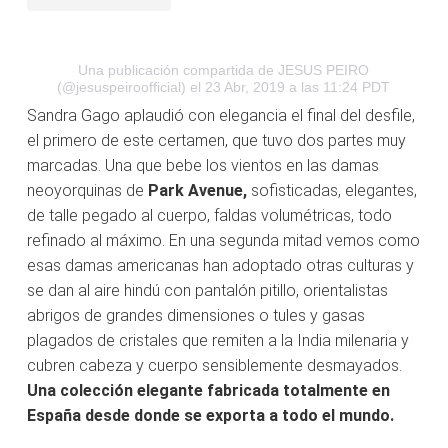
Una publicación compartida de JESUS PEIRO
(@jesuspeiroofficial)
el 23 Abr, 2019 a las 11:24 PDT
Sandra Gago aplaudió con elegancia el final del desfile,
el primero de este certamen, que tuvo dos partes muy
marcadas. Una que bebe los vientos en las damas
neoyorquinas de
Park Avenue,
sofisticadas, elegantes,
de talle pegado al cuerpo, faldas volumétricas, todo
refinado al máximo. En una segunda mitad vemos como
esas damas americanas han adoptado otras culturas y
se dan al aire hindú con pantalón pitillo, orientalistas
abrigos de grandes dimensiones o tules y gasas
plagados de cristales que remiten a la India milenaria y
cubren cabeza y cuerpo sensiblemente desmayados.
Una colección elegante fabricada totalmente en
España desde donde se exporta a todo el mundo.