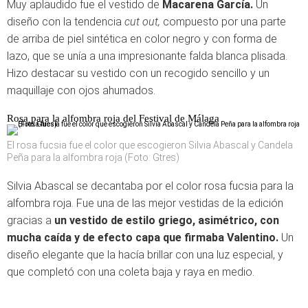
Muy aplaudido fue el vestido de
Macarena García.
Un
diseño con la tendencia
cut out,
compuesto por una parte
de arriba de piel sintética en color negro y con forma de
lazo, que se unía a una impresionante falda blanca plisada.
Hizo destacar su vestido con un recogido sencillo y un
maquillaje con ojos ahumados.
Rosa para la alfombra roja del Festival de Málaga
El rosa fucsia fue el color que escogieron Silvia Abascal y Candela
Peña para la alfombra roja (Foto: Gtres)
Silvia Abascal se decantaba por el color rosa fucsia para la
alfombra roja. Fue una de las mejor vestidas de la edición
gracias a
un vestido de estilo griego, asimétrico, con
mucha caída y de efecto capa que firmaba Valentino.
Un
diseño elegante que la hacía brillar con una luz especial, y
que completó con una coleta baja y raya en medio.