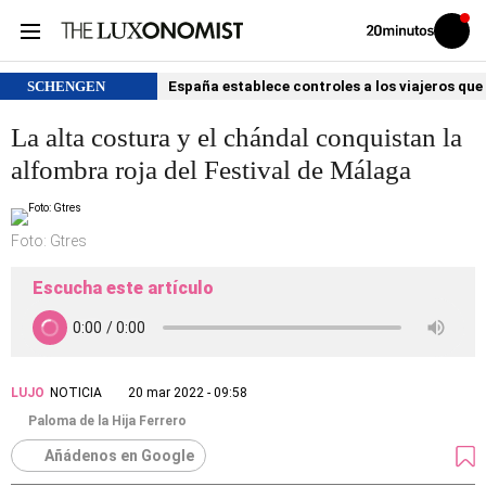
Volver
Iniciar
a
sesión
20MINUTOS.ES
SCHENGEN
España establece controles a los viajeros que 
La alta costura y el chándal conquistan la
alfombra roja del Festival de Málaga
Foto: Gtres
Escucha este artículo
LUJO
NOTICIA
20 mar 2022 - 09:58
Paloma de la Hija Ferrero
Añádenos en Google