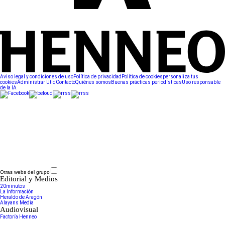
Aviso legal y condiciones de uso
Política de privacidad
Política de cookies
personaliza tus
cookies
Administrar Utiq
Contacto
Quiénes somos
Buenas prácticas periodísticas
Uso responsable
de la IA
Otras webs del grupo
Editorial y Medios
20minutos
La Información
Heraldo de Aragón
Alayans Media
Audiovisual
Factoría Henneo