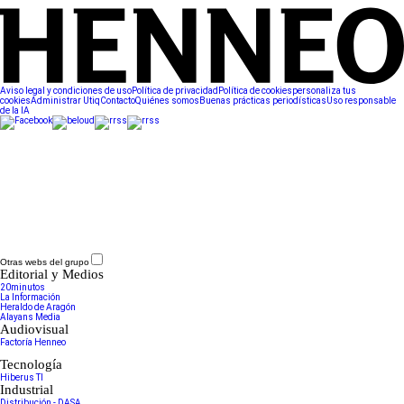
Aviso legal y condiciones de uso
Política de privacidad
Política de cookies
personaliza tus
cookies
Administrar Utiq
Contacto
Quiénes somos
Buenas prácticas periodísticas
Uso responsable
de la IA
Otras webs del grupo
Editorial y Medios
20minutos
La Información
Heraldo de Aragón
Alayans Media
Audiovisual
Factoría Henneo
Tecnología
Hiberus TI
Industrial
Distribución - DASA