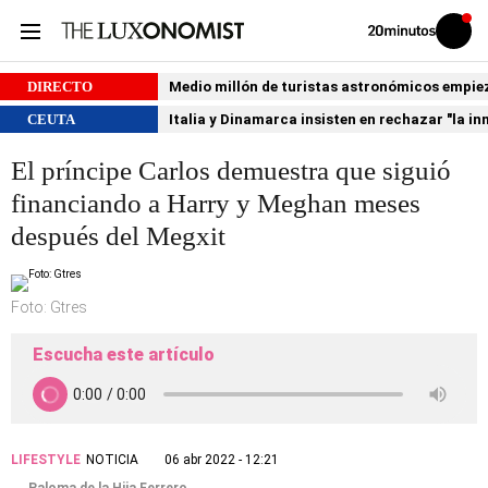
Volver
Iniciar
a
sesión
20MINUTOS.ES
DIRECTO
Medio millón de turistas astronómicos empiezan
CEUTA
Italia y Dinamarca insisten en rechazar "la i
El príncipe Carlos demuestra que siguió
financiando a Harry y Meghan meses
después del Megxit
Foto: Gtres
Escucha este artículo
LIFESTYLE
NOTICIA
06 abr 2022 - 12:21