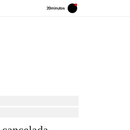
Volver
Iniciar
a
sesión
20MINUTOS.ES