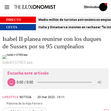
Volver
Iniciar
a
sesión
20MINUTOS.ES
DIRECTO
Medio millón de turistas astronómicos empiezan
CEUTA
Italia y Dinamarca insisten en rechazar "la i
Isabel II planea reunirse con los duques
de Sussex por su 95 cumpleaños
Isabel II GTRES aaa
Escucha este artículo
LIFESTYLE
NOTICIA
20 mar 2022 - 10:11
Paloma de la Hija Ferrero