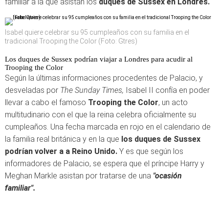
familiar a la que asistan los
duques de Sussex en Londres.
Isabel quiere celebrar su 95 cumpleaños con su familia en el
tradicional Trooping the Color (Foto: Gtres)
Los duques de Sussex podrían viajar a Londres para acudir al
Trooping the Color
Según la últimas informaciones procedentes de Palacio, y
desveladas por
The Sunday Times,
Isabel II confía en poder
llevar a cabo el famoso
Trooping the Color
, un acto
multitudinario con el que la reina celebra oficialmente su
cumpleaños. Una fecha marcada en rojo en el calendario de
la familia real británica y en la que
los duques de Sussex
podrían volver a a Reino Unido.
Y es que según los
informadores de Palacio, se espera que el príncipe Harry y
Meghan Markle asistan por tratarse de una
"ocasión
familiar".