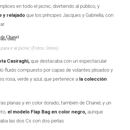
es en todo el picnic, divirtiendo al público, y
 y relajado
que los príncipes Jacques y Gabriella, con
ar.
k de Chanel
para ir al picnic (Fotos: Gtres)
ta Casiraghi,
que destacaba con un espectacular
do fluido compuesto por capas de volantes plisados y
 rosa, verde y azul, que pertenece a
la colección
as planas y en color dorado, también de Chanel, y un
eto,
el modelo Flap Bag en color negro,
aunque
raba las dos Cs con dos perlas.