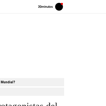
Volver
Iniciar
a
sesión
20MINUTOS.ES
l Mundial?