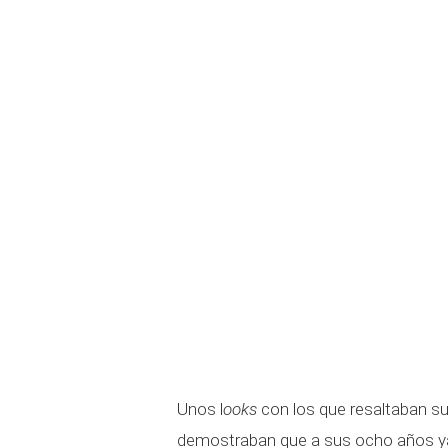
Unos l
ooks
con los que resaltaban s
demostraban que a sus ocho años ya