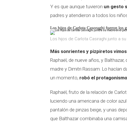
Y es que aunque tuvieron
un gesto s
padres y atendieron a todos los niños
Los hijos de Carlota Casoraghi fueron los 
Los hijos de Carlota Casiraghi junto a su
Más sonrientes y pizpiretos vimos 
Raphaël, de nueve años, y Balthazar, d
madre y Dimitri Rassam. Lo hacían da
un momento,
robó el protagonismo
Raphaël, fruto de la relación de Car
luciendo una americana de color azu
pantalón de pinzas beige, y unas dep
que Balthazar combinaba una camisa 