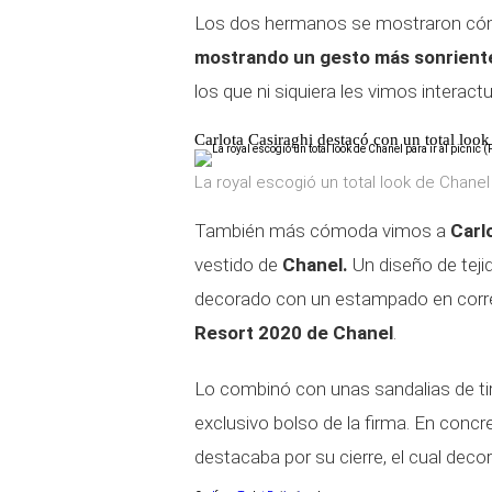
Los dos hermanos se mostraron cómplic
mostrando un gesto más sonriente
los que ni siquiera les vimos interactu
Carlota Casiraghi destacó con un total loo
La royal escogió un total look de Chanel 
También más cómoda vimos a
Carlo
vestido de
Chanel.
Un diseño de teji
decorado con un estampado en corres
Resort 2020 de Chanel
.
Lo combinó con unas sandalias de tir
exclusivo bolso de la firma. En concr
destacaba por su cierre, el cual deco