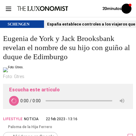
Volver
Iniciar
a
sesión
20MINUTOS.ES
SCHENGEN
España establece controles a los viajeros que 
Eugenia de York y Jack Brooksbank
revelan el nombre de su hijo con guiño al
duque de Edimburgo
Foto: Gtres.
Escucha este artículo
LIFESTYLE
NOTICIA
22 feb 2023 - 13:16
Paloma de la Hija Ferrero