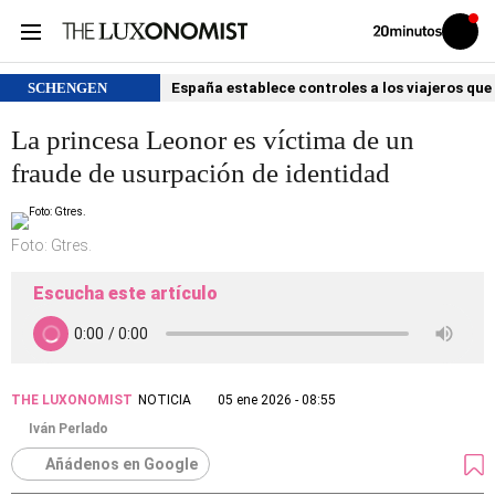
Volver
Iniciar
a
sesión
20MINUTOS.ES
SCHENGEN
España establece controles a los viajeros que 
La princesa Leonor es víctima de un
fraude de usurpación de identidad
Foto: Gtres.
Escucha este artículo
THE LUXONOMIST
NOTICIA
05 ene 2026 - 08:55
Iván Perlado
Añádenos en Google