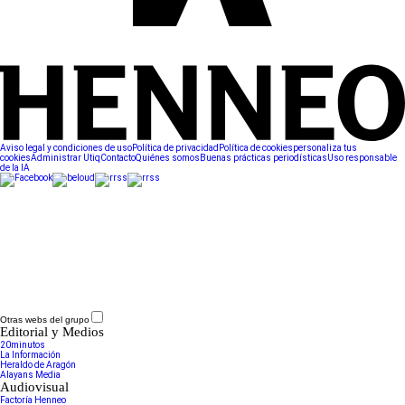
Aviso legal y condiciones de uso
Política de privacidad
Política de cookies
personaliza tus
cookies
Administrar Utiq
Contacto
Quiénes somos
Buenas prácticas periodísticas
Uso responsable
de la IA
Otras webs del grupo
Editorial y Medios
20minutos
La Información
Heraldo de Aragón
Alayans Media
Audiovisual
Factoría Henneo