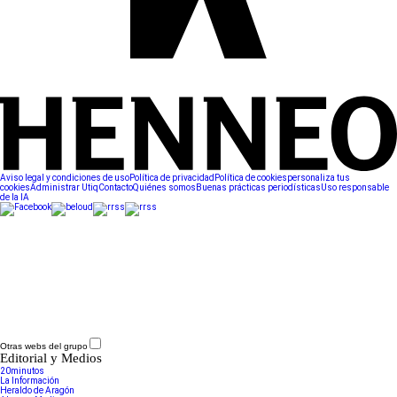
Aviso legal y condiciones de uso
Política de privacidad
Política de cookies
personaliza tus
cookies
Administrar Utiq
Contacto
Quiénes somos
Buenas prácticas periodísticas
Uso responsable
de la IA
Otras webs del grupo
Editorial y Medios
20minutos
La Información
Heraldo de Aragón