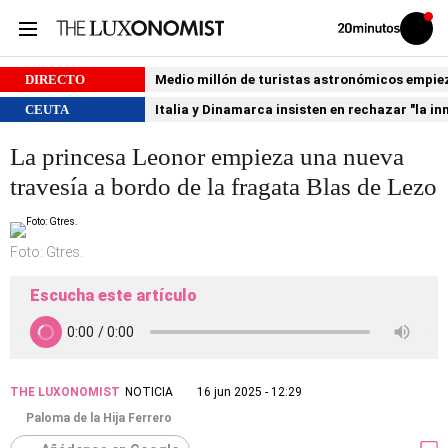
Volver
Iniciar
a
sesión
20MINUTOS.ES
DIRECTO
Medio millón de turistas astronómicos empiezan
CEUTA
Italia y Dinamarca insisten en rechazar "la i
La princesa Leonor empieza una nueva
travesía a bordo de la fragata Blas de Lezo
Foto: Gtres.
Escucha este artículo
THE LUXONOMIST
NOTICIA
16 jun 2025 - 12:29
Paloma de la Hija Ferrero