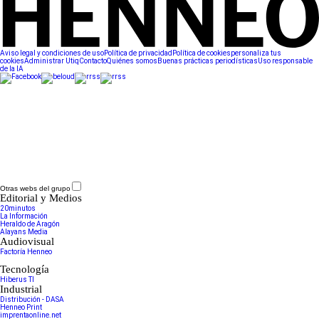
Aviso legal y condiciones de uso
Política de privacidad
Política de cookies
personaliza tus
cookies
Administrar Utiq
Contacto
Quiénes somos
Buenas prácticas periodísticas
Uso responsable
de la IA
Otras webs del grupo
Editorial y Medios
20minutos
La Información
Heraldo de Aragón
Alayans Media
Audiovisual
Factoría Henneo
Tecnología
Hiberus TI
Industrial
Distribución - DASA
Henneo Print
imprentaonline.net