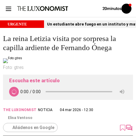
Volver
Iniciar
a
sesión
20MINUTOS.ES
URGENTE
Un estudiante abre fuego en un instituto y ma
La reina Letizia visita por sorpresa la
capilla ardiente de Fernando Ónega
Foto: gtres
Escucha este artículo
THE LUXONOMIST
NOTICIA
04 mar 2026 - 12:30
Elisa Ventoso
Añádenos en Google