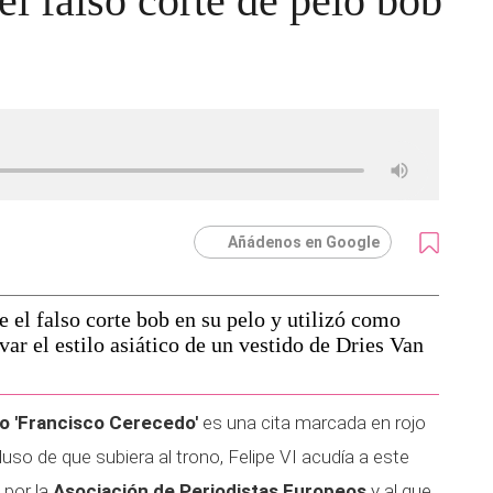
el falso corte de pelo bob
Añádenos en Google
 el falso corte bob en su pelo y utilizó como
r el estilo asiático de un vestido de Dries Van
o 'Francisco Cerecedo'
es una cita marcada en rojo
luso de que subiera al trono, Felipe VI acudía a este
 por la
Asociación de Periodistas Europeos
y al que