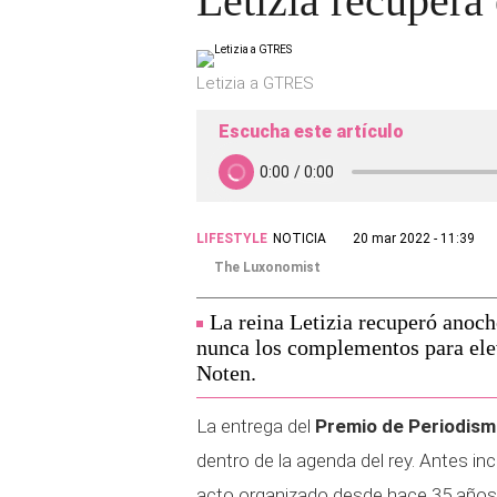
Letizia recupera 
Letizia a GTRES
Escucha este artículo
LIFESTYLE
NOTICIA
20 mar 2022 - 11:39
The Luxonomist
La reina Letizia recuperó anoche
nunca los complementos para eleva
Noten.
La entrega del
Premio de Periodism
dentro de la agenda del rey. Antes inc
acto organizado desde hace 35 años