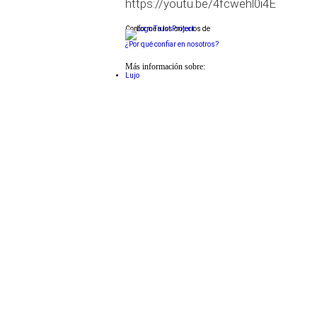
https://youtu.be/4fcwehl0i4E
Conforme a los criterios de
¿Por qué confiar en nosotros?
Más información sobre:
Lujo