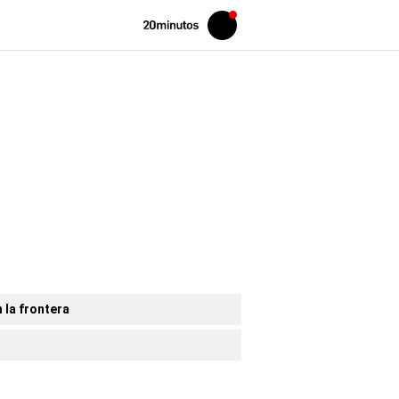
Volver
Iniciar
a
sesión
20MINUTOS.ES
 la frontera