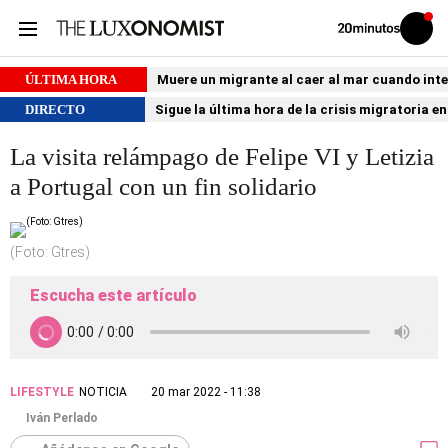
Volver
Iniciar
a
sesión
20MINUTOS.ES
ÚLTIMA HORA
Muere un migrante al caer al mar cuando int
DIRECTO
Sigue la última hora de la crisis migratoria e
La visita relámpago de Felipe VI y Letizia
a Portugal con un fin solidario
(Foto: Gtres)
Escucha este artículo
LIFESTYLE
NOTICIA
20 mar 2022 - 11:38
Iván Perlado