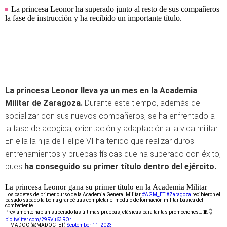
La princesa Leonor ha superado junto al resto de sus compañeros
la fase de instrucción y ha recibido un importante título.
La princesa Leonor lleva ya un mes en la Academia
Militar de Zaragoza.
Durante este tiempo, además de
socializar con sus nuevos compañeros, se ha enfrentado a
la fase de acogida, orientación y adaptación a la vida militar.
En ella la hija de Felipe VI ha tenido que realizar duros
entrenamientos y pruebas físicas que ha superado con éxito,
pues
ha conseguido su primer título dentro del ejército.
La princesa Leonor gana su primer título en la Academia Militar
Los cadetes de primer curso de la Academia General Militar
#AGM_ET
#Zaragoza
recibieron el
pasado sábado la boina grancé tras completar el módulo de formación militar básica del
combatiente.
Previamente habían superado las últimas pruebas, clásicas para tantas promociones… 🧵👇
pic.twitter.com/29RVu63ROr
— MADOC (@MADOC_ET)
September 11, 2023