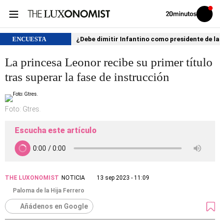
Volver
Iniciar
a
sesión
20MINUTOS.ES
ENCUESTA
¿Debe dimitir Infantino como presidente de la
La princesa Leonor recibe su primer título
tras superar la fase de instrucción
Foto: Gtres.
Escucha este artículo
THE LUXONOMIST
NOTICIA
13 sep 2023 - 11:09
Paloma de la Hija Ferrero
Añádenos en Google