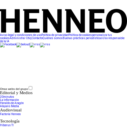
Aviso legal y condiciones de uso
Política de privacidad
Política de cookies
personaliza tus
cookies
Administrar Utiq
Contacto
Quiénes somos
Buenas prácticas periodísticas
Uso responsable
de la IA
Otras webs del grupo
Editorial y Medios
20minutos
La Información
Heraldo de Aragón
Alayans Media
Audiovisual
Factoría Henneo
Tecnología
Hiberus TI