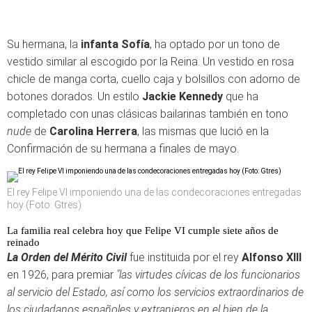
Su hermana, la
infanta Sofía
, ha optado por un tono de
vestido similar al escogido por la Reina. Un vestido en rosa
chicle de manga corta, cuello caja y bolsillos con adorno de
botones dorados. Un estilo
Jackie Kennedy
que ha
completado con unas clásicas bailarinas también en tono
nude
de
Carolina Herrera
, las mismas que lució en la
Confirmación de su hermana a finales de mayo.
El rey Felipe VI imponiendo una de las condecoraciones entregadas
hoy (Foto: Gtres)
La familia real celebra hoy que Felipe VI cumple siete años de
reinado
La Orden del Mérito Civil
fue instituida por el rey
Alfonso XIII
en 1926, para premiar
"las virtudes cívicas de los funcionarios
al servicio del Estado, así como los servicios extraordinarios de
los ciudadanos españoles y extranjeros en el bien de la