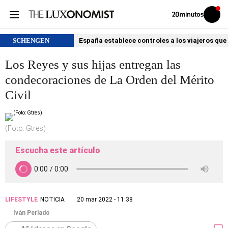
Volver
Iniciar
a
sesión
20MINUTOS.ES
SCHENGEN
España establece controles a los viajeros que 
Los Reyes y sus hijas entregan las
condecoraciones de La Orden del Mérito
Civil
(Foto: Gtres)
Escucha este artículo
LIFESTYLE
NOTICIA
20 mar 2022 - 11:38
Iván Perlado