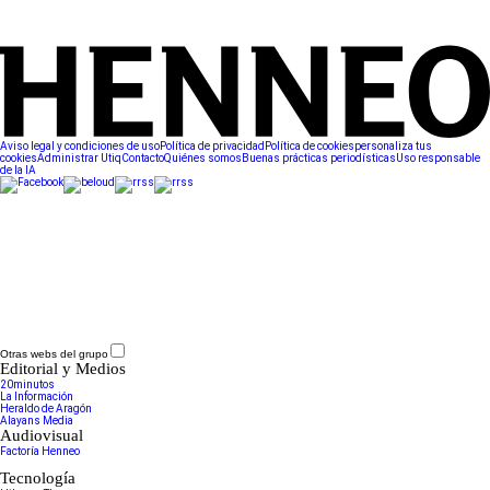
Aviso legal y condiciones de uso
Política de privacidad
Política de cookies
personaliza tus
cookies
Administrar Utiq
Contacto
Quiénes somos
Buenas prácticas periodísticas
Uso responsable
de la IA
Otras webs del grupo
Editorial y Medios
20minutos
La Información
Heraldo de Aragón
Alayans Media
Audiovisual
Factoría Henneo
Tecnología