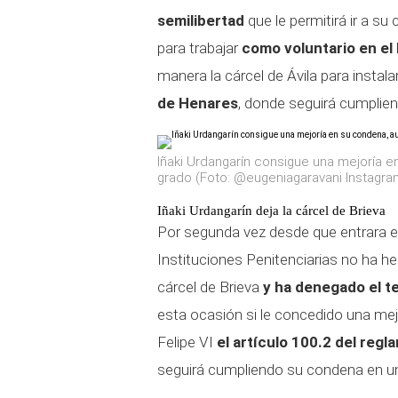
semilibertad
que le permitirá ir a su
para trabajar
como voluntario en el
manera la cárcel de Ávila para instala
de Henares
, donde seguirá cumplie
Iñaki Urdangarín consigue una mejoría e
grado (Foto: @eugeniagaravani Instagra
Iñaki Urdangarín deja la cárcel de Brieva
Por segunda vez desde que entrara en
Instituciones Penitenciarias no ha he
cárcel de Brieva
y ha denegado el te
esta ocasión si le concedido una mej
Felipe VI
el artículo 100.2 del regl
seguirá cumpliendo su condena en un