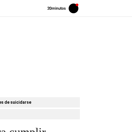
Volver
Iniciar
a
sesión
20MINUTOS.ES
es de suicidarse