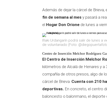
Además de dejar la cárcel de Brieva, e
fin de semana al mes
y pasará a rea
el
Hogar Don Orione
de lunes a vier
Iñaki Urdangarín podrá salir de lunes a v
de voluntariado (Foto: @diegopuertafot
Centro de Inserción Melchor Rodríguez Gar
El Centro de Inserción Melchor R
kilómetros de Alcalá de Henares y a 34
compañía de otros presos, algo de lo
cárcel de Brieva.
Cuenta con 210 hab
deportivas.
En concreto, el centro di
baloncesto o balonmano, el deporte c