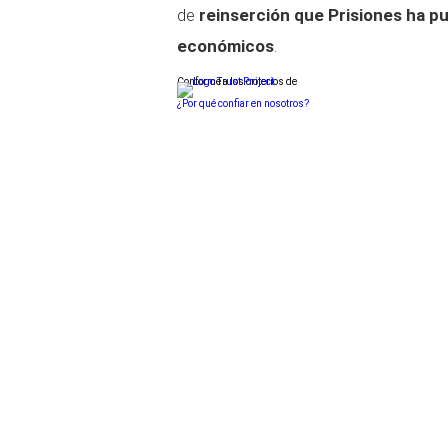
de
reinserción que Prisiones ha p
económicos
.
Conforme a los criterios de
¿Por qué confiar en nosotros?