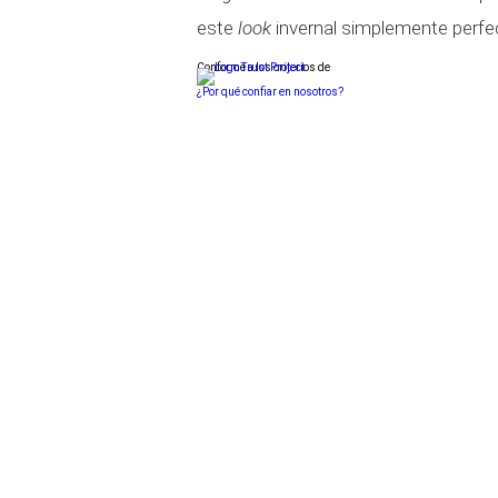
este
look
invernal simplemente perfe
Conforme a los criterios de
¿Por qué confiar en nosotros?