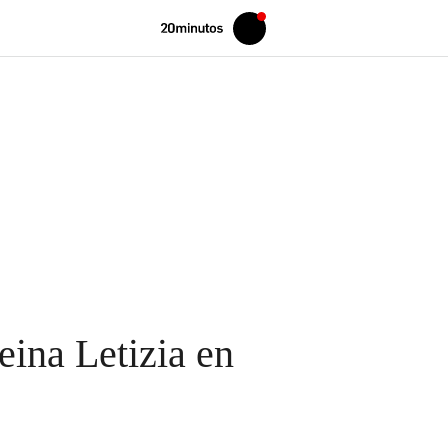
Volver
Iniciar
a
sesión
20MINUTOS.ES
reina Letizia en