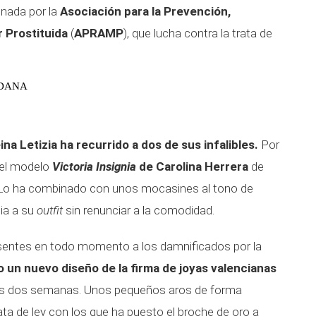
nada por la
Asociación para la Prevención,
r Prostituida
(
APRAMP
), que lucha contra la trata de
a DANA
eina Letizia ha recurrido a dos de sus infalibles
.
Por
 el modelo
Victoria Insignia
de
Carolina Herrera
de
. Lo ha combinado con unos mocasines al tono de
ia a su
outfit
sin renunciar a la comodidad.
sentes en todo momento a los damnificados por la
do un nuevo diseño de la firma de joyas valencianas
nas dos semanas. Unos pequeños aros de forma
lata de ley con los que ha puesto el broche de oro a