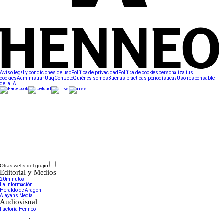
Aviso legal y condiciones de uso
Política de privacidad
Política de cookies
personaliza tus
cookies
Administrar Utiq
Contacto
Quiénes somos
Buenas prácticas periodísticas
Uso responsable
de la IA
Otras webs del grupo
Editorial y Medios
20minutos
La Información
Heraldo de Aragón
Alayans Media
Audiovisual
Factoría Henneo