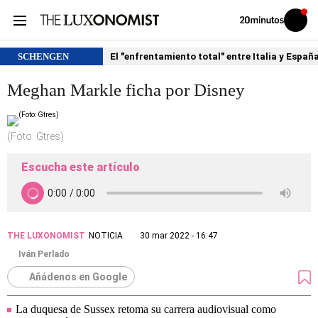
Volver
Iniciar
a
sesión
20MINUTOS.ES
SCHENGEN
El "enfrentamiento total" entre Italia y Españ
Meghan Markle ficha por Disney
(Foto: Gtres)
Escucha este artículo
THE LUXONOMIST
NOTICIA
30 mar 2022 - 16:47
Iván Perlado
Añádenos en Google
La duquesa de Sussex retoma su carrera audiovisual como