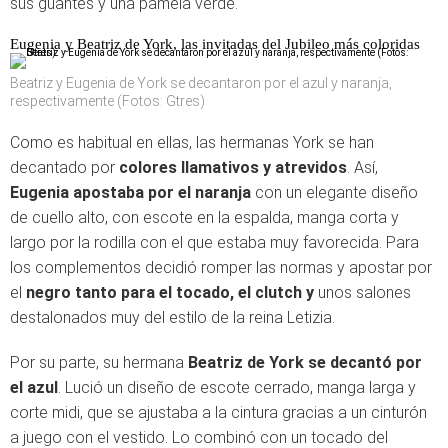
sus guantes y una pamela verde.
Eugenia y Beatriz de York, las invitadas del Jubileo más coloridas
Beatriz y Eugenia de York se decantaron por el azul y naranja,
respectivamente (Fotos: Gtres)
Como es habitual en ellas, las hermanas York se han
decantado por
colores llamativos y atrevidos
. Así,
Eugenia apostaba por el naranja
con un elegante diseño
de cuello alto, con escote en la espalda, manga corta y
largo por la rodilla con el que estaba muy favorecida. Para
los complementos decidió romper las normas y apostar por
el
negro tanto para el tocado, el clutch y
unos salones
destalonados muy del estilo de la reina Letizia.
Por su parte, su hermana
Beatriz de York se decantó por
el azul
. Lució un diseño de escote cerrado, manga larga y
corte midi, que se ajustaba a la cintura gracias a un cinturón
a juego con el vestido. Lo combinó con un tocado del