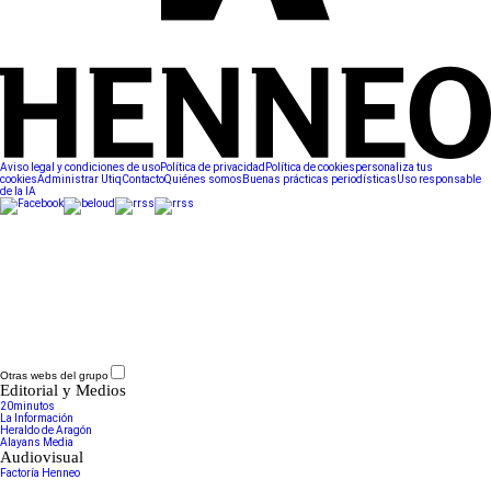
Aviso legal y condiciones de uso
Política de privacidad
Política de cookies
personaliza tus
cookies
Administrar Utiq
Contacto
Quiénes somos
Buenas prácticas periodísticas
Uso responsable
de la IA
Otras webs del grupo
Editorial y Medios
20minutos
La Información
Heraldo de Aragón
Alayans Media
Audiovisual
Factoría Henneo