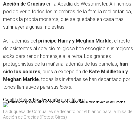
Acción de Gracias
en la Abadía de Westminster. Allí hemos
podido ver a todos los miembros de la familia real británica,
menos la propia monarca, que se quedaba en casa tras
sufrir ayer algunas molestias.
Así, además del
príncipe Harry y Meghan Markle,
el resto
de asistentes al servicio religioso han escogido sus mejores
looks
para rendir homenaje a la reina. Los grandes
protagonistas de la mañana, además de las pamelas
, han
sido los colores
, pues a excepción de
Kate Middleton y
Meghan Markle
, todas las invitadas se han decantado por
tonos llamativos para sus
looks.
Camilla Parker Bowles confía en el blanco
La duquesa de Cornualles se decantó por el blanco para la misa de
Acción de Gracias (Fotos: Gtres)