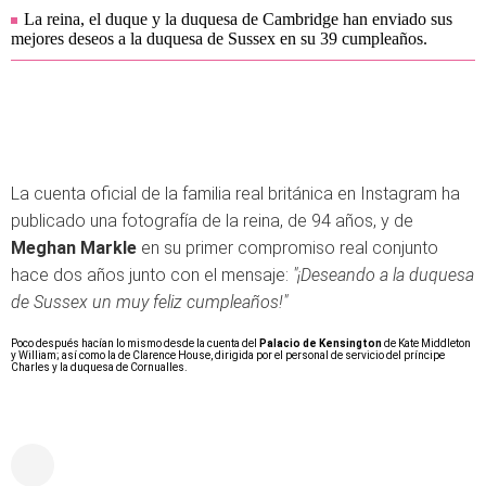
La reina, el duque y la duquesa de Cambridge han enviado sus
mejores deseos a la duquesa de Sussex en su 39 cumpleaños.
La cuenta oficial de la familia real británica en Instagram ha
publicado una fotografía de la reina, de 94 años, y de
Meghan Markle
en su primer compromiso real conjunto
hace dos años junto con el mensaje:
"¡Deseando a la duquesa
de Sussex un muy feliz cumpleaños!"
Poco después hacían lo mismo desde la cuenta del
Palacio de Kensington
de Kate Middleton
y William; así como la de Clarence House, dirigida por el personal de servicio del príncipe
Charles y la duquesa de Cornualles.