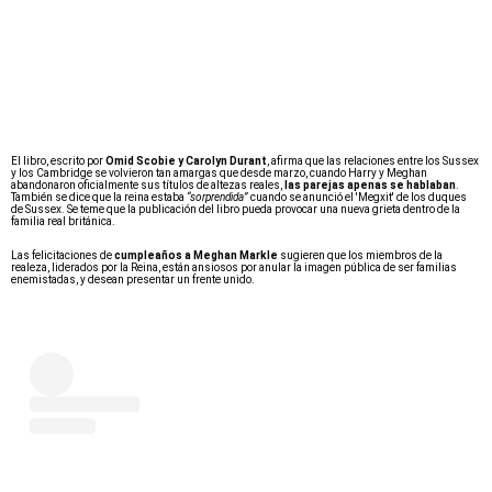
El libro, escrito por
Omid Scobie y Carolyn Durant
, afirma que las relaciones entre los Sussex
y los Cambridge se volvieron tan amargas que desde marzo, cuando Harry y Meghan
abandonaron oficialmente sus títulos de altezas reales,
las parejas apenas se hablaban
.
También se dice que la reina estaba
“sorprendida”
cuando se anunció el 'Megxit' de los duques
de Sussex. Se teme que la publicación del libro pueda provocar una nueva grieta dentro de la
familia real británica.
Las felicitaciones de
cumpleaños a Meghan Markle
sugieren que los miembros de la
realeza, liderados por la Reina, están ansiosos por anular la imagen pública de ser familias
enemistadas, y desean presentar un frente unido.