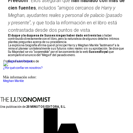
Freedom
'. Ellos aseguran que
han hablado con más de
cien fuentes
, incluidos
“amigos cercanos de Harry y
Meghan, ayudantes reales y personal de palacio (pasado
y presente”
, y que toda la información en el libro está
contrastada desde dos puntos de vista.
El duque y la duquesa de Sussex niegan haber dado entrevistas
o haber
contribuido directamente con el libro, pero la naturaleza de algunos detalles íntimos
plantea preguntas acerca de su procedencia.
La explosiva biografía afirma que el príncipe Harry y Meghan Markle
“lastimaron”
a la
reina al planear unilateralmente sus futuros roles reales sin su aprobación. Se dice que
Su Majestad se vio
“sorprendida”
por el lanzamiento de la web
SussexRoyal
que
acompañó el anuncio del 'Megxit' del pasado enero.
Conforme a los criterios de
¿Por qué confiar en nosotros?
Más información sobre:
Meghan Markle
Una publicación de:
20 MINUTOS EDITORA, S.L.