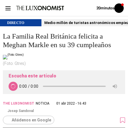
Volver
Iniciar
a
sesión
20MINUTOS.ES
DIRECTO
Medio millón de turistas astronómicos empiezan
La Familia Real Británica felicita a
Meghan Markle en su 39 cumpleaños
(Foto: Gtres)
Escucha este artículo
THE LUXONOMIST
NOTICIA
01 abr 2022 - 16:43
Josep Sandoval
Añádenos en Google