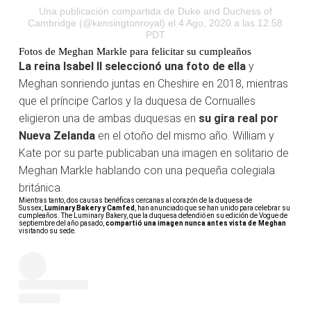
Una publicación compartida de
Duke and Duchess of
Cambridge
(@kensingtonroyal) el 4 Ago, 2020 a las 12:58
PDT
Fotos de Meghan Markle para felicitar su cumpleaños
La reina Isabel II seleccionó una foto de ella
y
Meghan sonriendo juntas en Cheshire en 2018, mientras
que el príncipe Carlos y la duquesa de Cornualles
eligieron una de ambas duquesas en
su gira real por
Nueva Zelanda
en el otoño del mismo año. William y
Kate por su parte publicaban una imagen en solitario de
Meghan Markle hablando con una pequeña colegiala
británica.
Mientras tanto, dos causas benéficas cercanas al corazón de la duquesa de
Sussex,
Luminary Bakery y Camfed
, han anunciado que se han unido para celebrar su
cumpleaños.
The Luminary Bakery, que la duquesa defendió en su edición de Vogue de
septiembre del año pasado,
compartió una imagen nunca antes vista de Meghan
visitando su sede.