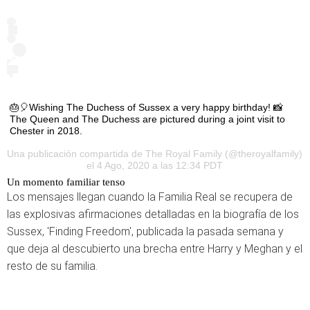
🎂🎈Wishing The Duchess of Sussex a very happy birthday! 📸
The Queen and The Duchess are pictured during a joint visit to
Chester in 2018.
Una publicación compartida de
The Royal Family
(@theroyalfamily)
el 4 Ago, 2020 a las 12:34 PDT
Un momento familiar tenso
Los mensajes llegan cuando la Familia Real se recupera de
las explosivas afirmaciones detalladas en la biografía de los
Sussex, 'Finding Freedom', publicada la pasada semana y
que deja al descubierto una brecha entre Harry y Meghan y el
resto de su familia.