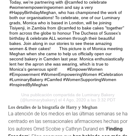
Today, we're partnering with @camfed to celebrate
#womenempoweringwomen and say a very
#HappyBirthdayMeghan, who has championed the work of
both our organisations! To celebrate, one of our Luminary
grads, Monica who is based in London, will be joining
Tisiyenji, in Zambia from @camfed to bake cakes "together"
from across the globe to honour The Duchess of Sussex’s
birthday & celebrate ALL women through their beautiful
bakes. Join along in our stories to see these amazing
women & their cakes!⠀ ⠀ This picture is of Monica meeting
Meghan when she came to help us officially open our
second bakery in Camden last year. Monica enthusiastically
lent her the apron she was wearing, which is true to
Monica's generous spirit! ⠀ ⠀ #EmpowerWomen
#Empowerment #WomenEmpoweringWomen #Celebration
#LuminaryBakery #Camfed #WomenSupportingWomen
#InspiredByMeghan
Una publicación compartida de
Luminary Bakery
(@luminarybakery) el 4 Ago, 2020 a las 3:32 PDT
Los detalles de la biografía de Harry y Meghan
La atención de los medios en las últimas semanas se ha
centrado en las sensacionales afirmaciones hechas por
los autores Omid Scobie y Cathryn Durand en '
Finding