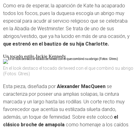
Como era de esperar, la aparición de Kate ha acaparado
todos los focos, pues la duquesa escogía un abrigo muy
especial para acudir al servicio religioso que se celebraba
en la Abadía de Westminster. Se trata de uno de sus
abrigos/vestido, que ya ha lucido en más de una ocasión, y
que estrenó en el bautizo de su hija Charlotte.
Un tocado estilo Jackie Kennedy
En el look destaco el tocado de tweed con el que combinó su abrigo
(Fotos: Gtres)
Esta pieza, diseñada por
Alexander MacQueen
se
caracteriza por poseer una amplias solapas, la cintura
marcada y un largo hasta las rodillas. Un corte recto muy
favorecedor que acentúa su estilizada silueta dando,
además, un toque de feminidad. Sobre este colocó
el
clásico broche de amapola
como homenaje a los caídos.