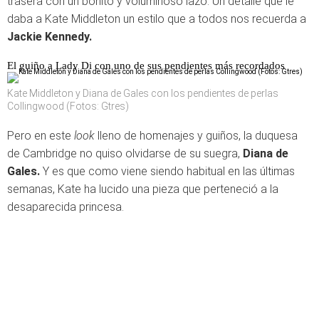
trasera con un bonito y voluminoso lazo. Un detalle que le
daba a Kate Middleton un estilo que a todos nos recuerda a
Jackie Kennedy.
El guiño a Lady Di con uno de sus pendientes más recordados
Kate Middleton y Diana de Gales con los pendientes de perlas
Collingwood (Fotos: Gtres)
Pero en este
look
lleno de homenajes y guiños, la duquesa
de Cambridge no quiso olvidarse de su suegra,
Diana de
Gales.
Y es que como viene siendo habitual en las últimas
semanas, Kate ha lucido una pieza que perteneció a la
desaparecida princesa.