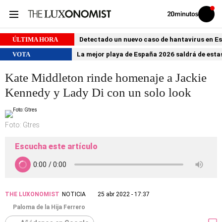
Volver
Iniciar
a
sesión
20MINUTOS.ES
ÚLTIMA HORA
Detectado un nuevo caso de hantavirus en 
VOTA
La mejor playa de España 2026 saldrá de estas
Kate Middleton rinde homenaje a Jackie
Kennedy y Lady Di con un solo look
Foto: Gtres
Escucha este artículo
THE LUXONOMIST
NOTICIA
25 abr 2022 - 17:37
Paloma de la Hija Ferrero