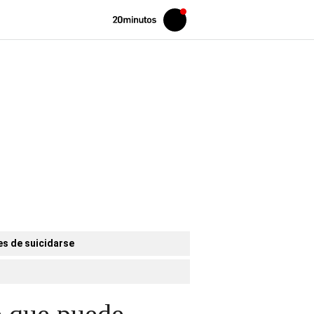
Volver
Iniciar
a
sesión
20MINUTOS.ES
es de suicidarse