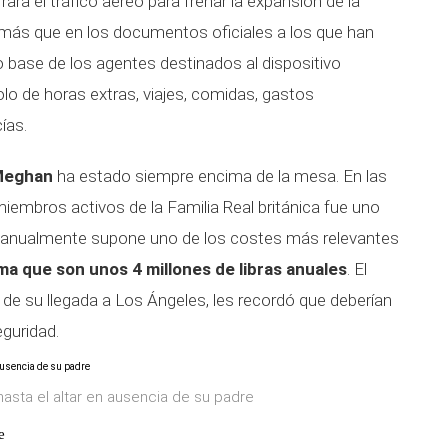
ara el tráfico aéreo para frenar la expansión de la
más que en los documentos oficiales a los que han
io base de los agentes destinados al dispositivo
olo de horas extras, viajes, comidas, gastos
ías.
Meghan
ha estado siempre encima de la mesa. En las
embros activos de la Familia Real británica fue uno
e anualmente supone uno de los costes más relevantes
ma que son unos 4 millones de libras anuales
. El
e de su llegada a Los Ángeles, les recordó que deberían
eguridad.
asta el altar en ausencia de su padre
e