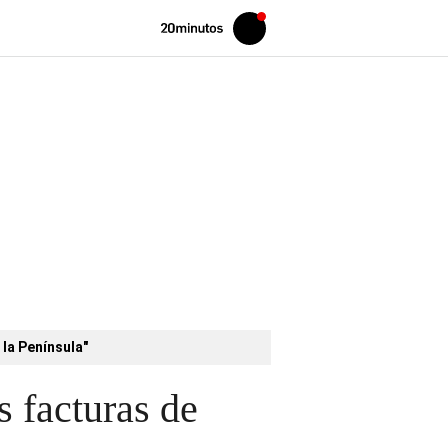
Volver
Iniciar
a
sesión
20MINUTOS.ES
 la Península"
 facturas de