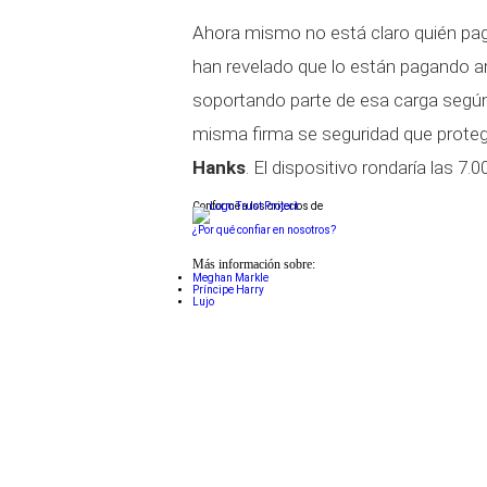
Ahora mismo no está claro quién pag
han revelado que lo están pagando am
soportando parte de esa carga según 
misma firma se seguridad que prote
Hanks
. El dispositivo rondaría las 7.00
Conforme a los criterios de
¿Por qué confiar en nosotros?
Más información sobre:
Meghan Markle
Príncipe Harry
Lujo