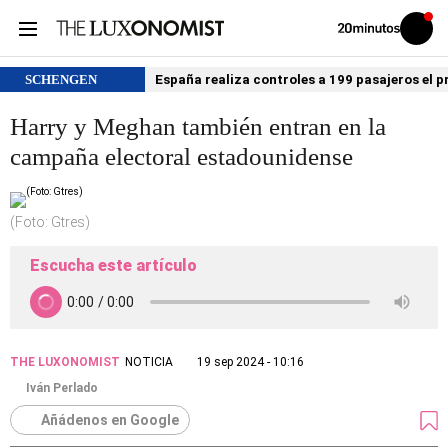
Volver
Iniciar
a
sesión
20MINUTOS.ES
SCHENGEN
España realiza controles a 199 pasajeros el p
Harry y Meghan también entran en la
campaña electoral estadounidense
(Foto: Gtres)
Escucha este artículo
THE LUXONOMIST
NOTICIA
19 sep 2024 - 10:16
Iván Perlado
Añádenos en Google