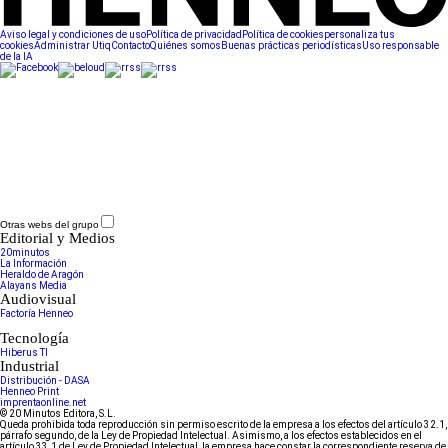
Aviso legal y condiciones de uso
Política de privacidad
Política de cookies
personaliza tus
cookies
Administrar Utiq
Contacto
Quiénes somos
Buenas prácticas periodísticas
Uso responsable
de la IA
Otras webs del grupo
Editorial y Medios
20minutos
La Información
Heraldo de Aragón
Alayans Media
Audiovisual
Factoría Henneo
Tecnología
Hiberus TI
Industrial
Distribución - DASA
Henneo Print
imprentaonline.net
© 20 Minutos Editora, S.L.
Queda prohibida toda reproducción sin permiso escrito de la empresa a los efectos del artículo 32.1,
párrafo segundo, de la Ley de Propiedad Intelectual. Asimismo, a los efectos establecidos en el
artículo 33.1 de Ley de Propiedad Intelectual, la empresa hace constar la correspondiente reserva de