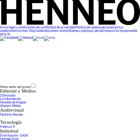
Aviso legal y condiciones de uso
Política de privacidad
Política de cookies
personaliza tus
cookies
Administrar Utiq
Contacto
Quiénes somos
Buenas prácticas periodísticas
Uso responsable
de la IA
Otras webs del grupo
Editorial y Medios
20minutos
La Información
Heraldo de Aragón
Alayans Media
Audiovisual
Factoría Henneo
Tecnología
Hiberus TI
Industrial
Distribución - DASA
Henneo Print