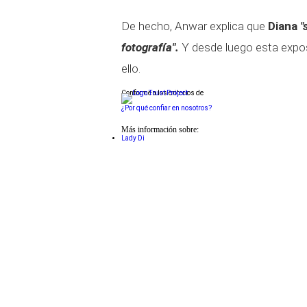
De hecho, Anwar explica que
Diana
"
fotografía".
Y desde luego esta expos
ello.
Conforme a los criterios de
¿Por qué confiar en nosotros?
Más información sobre:
Lady Di