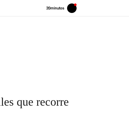
Volver
Iniciar
a
sesión
20MINUTOS.ES
les que recorre