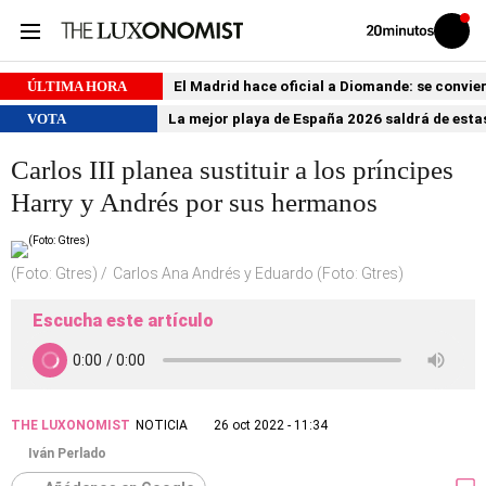
Volver
Iniciar
a
sesión
20MINUTOS.ES
ÚLTIMA HORA
El Madrid hace oficial a Diomande: se conviert
VOTA
La mejor playa de España 2026 saldrá de estas
Carlos III planea sustituir a los príncipes
Harry y Andrés por sus hermanos
(Foto: Gtres)
Carlos Ana Andrés y Eduardo (Foto: Gtres)
Escucha este artículo
THE LUXONOMIST
NOTICIA
26 oct 2022 - 11:34
Iván Perlado