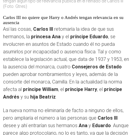
tengan algún tipo de relevancia pública en el reinado de Carlos III
(Foto: Gtres)
Carlos III no quiere que Harry o Andrés tengan relevancia en su
ausencia
Así las cosas,
Carlos III
retomaría la idea de que sus
hermanos, la
princesa Ana
y el
príncipe Eduardo
, se
involucren en asuntos de Estado cuando él no pueda
asumirlos por incapacidad o ausencia física. Tal y como
establece la legislación actual, que data de 1937 y 1953, en
la ausencia del monarca, cuatro
Consejeros de Estado
pueden aprobar nombramientos y leyes, además de la
consorte del monarca, Camilla. En la actualidad la norma
afecta al
príncipe William
, el
príncipe Harry
, el
príncipe
Andrés
y su
hija Beatriz
.
La nueva norma no eliminaría de facto a ninguno de ellos,
pero ampliaría el número a las personas que
Carlos III
desee y ahí entrarían sus hermanos
Ana
y
Eduardo
. Aunque
parece algo protocolario, no lo es tanto, ya que la decisión