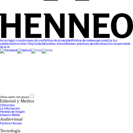
Aviso legal y condiciones de uso
Política de privacidad
Política de cookies
personaliza tus
cookies
Administrar Utiq
Contacto
Quiénes somos
Buenas prácticas periodísticas
Uso responsable
de la IA
Otras webs del grupo
Editorial y Medios
20minutos
La Información
Heraldo de Aragón
Alayans Media
Audiovisual
Factoría Henneo
Tecnología