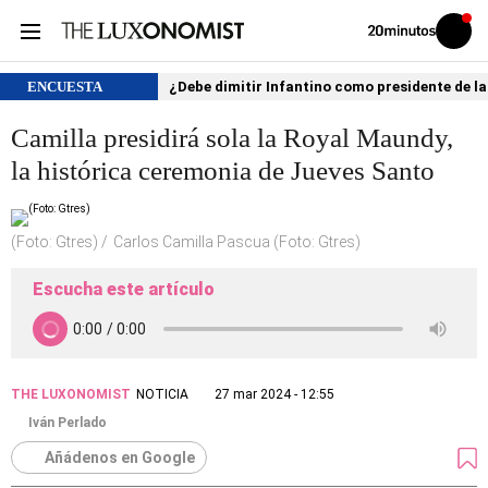
Volver
Iniciar
a
sesión
20MINUTOS.ES
ENCUESTA
¿Debe dimitir Infantino como presidente de la
Camilla presidirá sola la Royal Maundy,
la histórica ceremonia de Jueves Santo
(Foto: Gtres)
Carlos Camilla Pascua (Foto: Gtres)
Escucha este artículo
THE LUXONOMIST
NOTICIA
27 mar 2024 - 12:55
Iván Perlado
Añádenos en Google