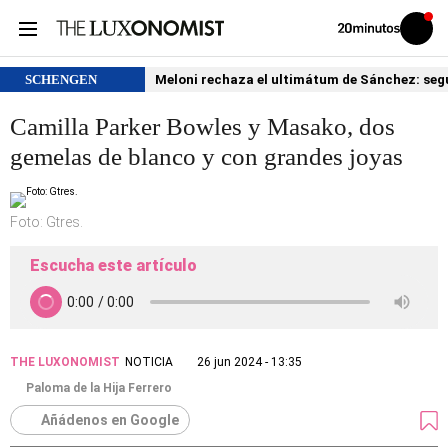
Volver
Iniciar
a
sesión
20MINUTOS.ES
SCHENGEN
Meloni rechaza el ultimátum de Sánchez: segu
Camilla Parker Bowles y Masako, dos
gemelas de blanco y con grandes joyas
Foto: Gtres.
Escucha este artículo
THE LUXONOMIST
NOTICIA
26 jun 2024 - 13:35
Paloma de la Hija Ferrero
Añádenos en Google