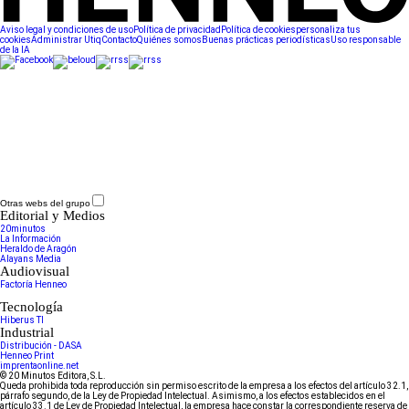
Aviso legal y condiciones de uso
Política de privacidad
Política de cookies
personaliza tus
cookies
Administrar Utiq
Contacto
Quiénes somos
Buenas prácticas periodísticas
Uso responsable
de la IA
Otras webs del grupo
Editorial y Medios
20minutos
La Información
Heraldo de Aragón
Alayans Media
Audiovisual
Factoría Henneo
Tecnología
Hiberus TI
Industrial
Distribución - DASA
Henneo Print
imprentaonline.net
© 20 Minutos Editora, S.L.
Queda prohibida toda reproducción sin permiso escrito de la empresa a los efectos del artículo 32.1,
párrafo segundo, de la Ley de Propiedad Intelectual. Asimismo, a los efectos establecidos en el
artículo 33.1 de Ley de Propiedad Intelectual, la empresa hace constar la correspondiente reserva de