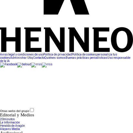
Aviso legal y condiciones de uso
Política de privacidad
Política de cookies
personaliza tus
cookies
Administrar Utiq
Contacto
Quiénes somos
Buenas prácticas periodísticas
Uso responsable
de la IA
Otras webs del grupo
Editorial y Medios
20minutos
La Información
Heraldo de Aragón
Alayans Media
Audiovisual