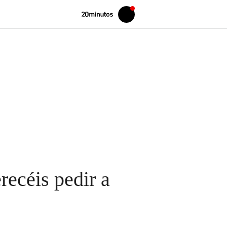
Volver
Iniciar
a
sesión
20MINUTOS.ES
recéis pedir a