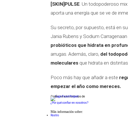
[SKIN]PULSE
. Un todopoderoso mix d
aporta una energía que se ve de inme
Su secreto, por supuesto, está en su
Jania Rubens y Sodium Carragenaan qu
probióticos que hidrata en profun
arrugas. Además, claro,
del todopod
moleculares
que hidrata en distintas
Poco más hay que añadir a este
reg
empezar el año como mereces.
Conforme a los criterios de
¿Por qué confiar en nosotros?
Más información sobre:
Rostro