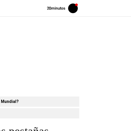
Volver
Iniciar
a
sesión
20MINUTOS.ES
l Mundial?