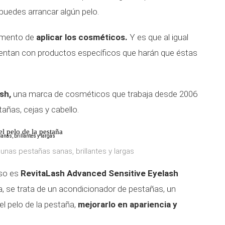
 puedes arrancar algún pelo.
momento de
aplicar los cosméticos.
Y es que al igual
entan con productos específicos que harán que éstas
ash
,
una marca de cosméticos que trabaja desde 2006
tañas, cejas y cabello.
l pelo de la pestaña
r unas pestañas sanas, brillantes y largas
so es
RevitaLash Advanced Sensitive Eyelash
, se trata de un acondicionador de pestañas, un
el pelo de la pestaña,
mejorarlo en apariencia y