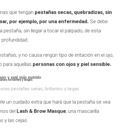
onas que tengan
pestañas secas, quebradizas, sin
pasar, por ejemplo, por una enfermedad.
Se debe
a pestaña, sin llegar a tocar el párpado, de esta
n profundidad.
añas, y no causa ningún tipo de irritación en el ojo,
o para aquellas
personas con ojos y piel sensible.
sano y esté más nutrido
r unas pestañas sanas, brillantes y largas
le un cuidado extra que hará que la pestaña se vea
amos del
Lash & Brow Masque
, una mascarilla
s y las cejas.