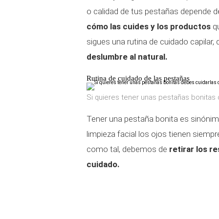
o calidad de tus pestañas depende de
cómo las cuides y los productos
q
sigues una rutina de cuidado capilar,
deslumbre al natural.
Rutina de cuidado de las pestañas
Si quieres tener unas pestañas bonitas 
Tener una pestaña bonita es sinóni
limpieza facial los ojos tienen siem
como tal, debemos de
retirar los r
cuidado.