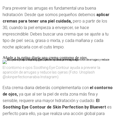
Para prevenir las arrugas es fundamental una buena
hidratación. Desde que somos pequeños debemos
aplicar
cremas para tener una piel cuidada,
pero a partir de los
30, cuando la piel empieza a envejecer, se hace
imprescindible. Debes buscar una crema que se ajuste a tu
tipo de piel: seca, grasa o mixta, y cada mañana y cada
noche aplicarla con el cutis limpio.
Añade a tu rutina diaria una crema contorno de ojos
El contorno e ojos Soothing Eye Contour ayuda a prevenir la
aparición de arrugas y reduce las ojeras (Foto: Unsplash
@skinperfectionarabia Instagram)
Esta crema diaria deberás complementarla con
el contorno
de ojos,
ya que al ser la piel de esta zona más fina y
sensible, requiere una mayor hidratación y cuidado.
El
Soothing Eye Contour de Skin Perfection by Bluevert
es
perfecto para ello, ya que realiza una acción global para