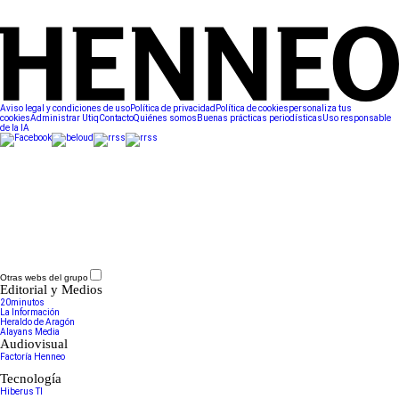
Aviso legal y condiciones de uso
Política de privacidad
Política de cookies
personaliza tus
cookies
Administrar Utiq
Contacto
Quiénes somos
Buenas prácticas periodísticas
Uso responsable
de la IA
Otras webs del grupo
Editorial y Medios
20minutos
La Información
Heraldo de Aragón
Alayans Media
Audiovisual
Factoría Henneo
Tecnología
Hiberus TI