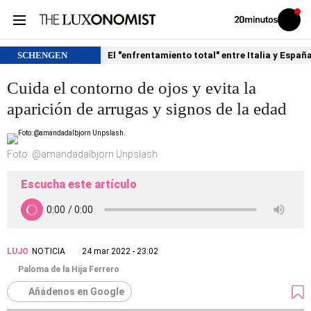
Volver
Iniciar
a
sesión
20MINUTOS.ES
SCHENGEN
El "enfrentamiento total" entre Italia y Españ
Cuida el contorno de ojos y evita la
aparición de arrugas y signos de la edad
Foto: @amandadalbjorn Unpslash.
Escucha este artículo
LUJO
NOTICIA
24 mar 2022 - 23:02
Paloma de la Hija Ferrero
Añádenos en Google