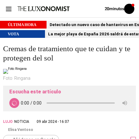
Volver
Iniciar
a
sesión
20MINUTOS.ES
ÚLTIMA HORA
Detectado un nuevo caso de hantavirus en 
VOTA
La mejor playa de España 2026 saldrá de estas
Cremas de tratamiento que te cuidan y te
protegen del sol
Foto: Ringana
Escucha este artículo
LUJO
NOTICIA
09 abr 2024 - 16:07
Elisa Ventoso