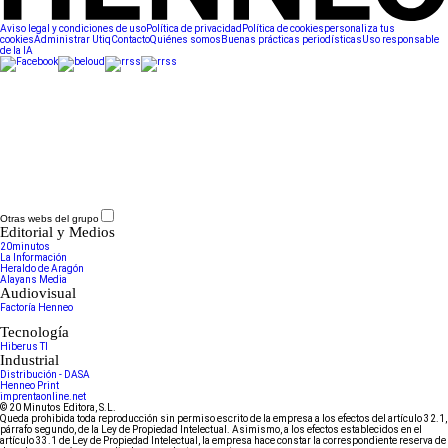
Aviso legal y condiciones de uso
Política de privacidad
Política de cookies
personaliza tus
cookies
Administrar Utiq
Contacto
Quiénes somos
Buenas prácticas periodísticas
Uso responsable
de la IA
Otras webs del grupo
Editorial y Medios
20minutos
La Información
Heraldo de Aragón
Alayans Media
Audiovisual
Factoría Henneo
Tecnología
Hiberus TI
Industrial
Distribución - DASA
Henneo Print
imprentaonline.net
© 20 Minutos Editora, S.L.
Queda prohibida toda reproducción sin permiso escrito de la empresa a los efectos del artículo 32.1,
párrafo segundo, de la Ley de Propiedad Intelectual. Asimismo, a los efectos establecidos en el
artículo 33.1 de Ley de Propiedad Intelectual, la empresa hace constar la correspondiente reserva de