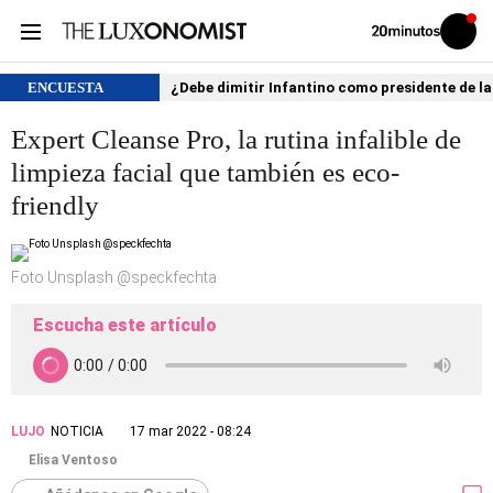
Volver
Iniciar
a
sesión
20MINUTOS.ES
ENCUESTA
¿Debe dimitir Infantino como presidente de la
Expert Cleanse Pro, la rutina infalible de
limpieza facial que también es eco-
friendly
Foto Unsplash @speckfechta
Escucha este artículo
LUJO
NOTICIA
17 mar 2022 - 08:24
Elisa Ventoso