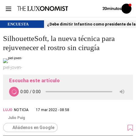
Volver
Iniciar
a
sesión
20MINUTOS.ES
ENCUESTA
¿Debe dimitir Infantino como presidente de la
SilhouetteSoft, la nueva técnica para
rejuvenecer el rostro sin cirugía
piel-joven-
Escucha este artículo
LUJO
NOTICIA
17 mar 2022 - 08:58
Julio Puig
Añádenos en Google