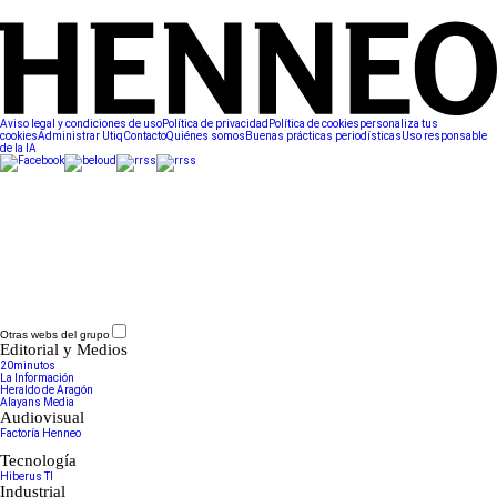
Aviso legal y condiciones de uso
Política de privacidad
Política de cookies
personaliza tus
cookies
Administrar Utiq
Contacto
Quiénes somos
Buenas prácticas periodísticas
Uso responsable
de la IA
Otras webs del grupo
Editorial y Medios
20minutos
La Información
Heraldo de Aragón
Alayans Media
Audiovisual
Factoría Henneo
Tecnología
Hiberus TI
Industrial