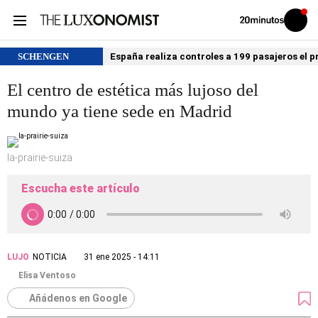
Volver
Iniciar
a
sesión
20MINUTOS.ES
SCHENGEN
España realiza controles a 199 pasajeros el p
El centro de estética más lujoso del
mundo ya tiene sede en Madrid
la-prairie-suiza
Escucha este artículo
LUJO
NOTICIA
31 ene 2025 - 14:11
Elisa Ventoso
Añádenos en Google