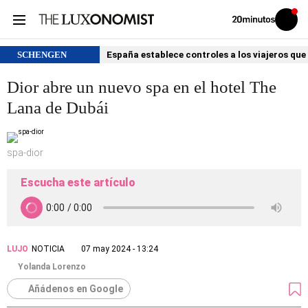
Volver
Iniciar
a
sesión
20MINUTOS.ES
SCHENGEN
España establece controles a los viajeros que 
Dior abre un nuevo spa en el hotel The
Lana de Dubái
spa-dior
Escucha este artículo
LUJO
NOTICIA
07 may 2024 - 13:24
Yolanda Lorenzo
Añádenos en Google